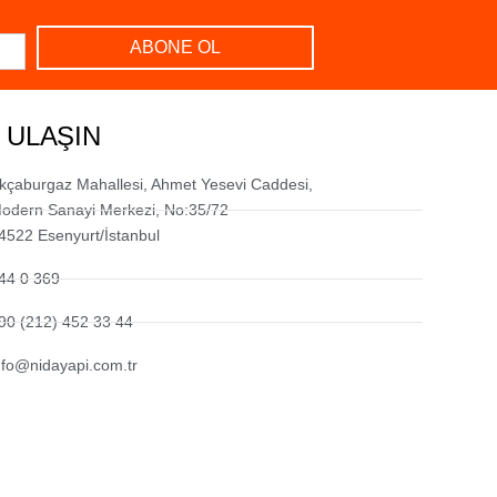
ABONE OL
 ULAŞIN
kçaburgaz Mahallesi, Ahmet Yesevi Caddesi,
odern Sanayi Merkezi, No:35/72
4522 Esenyurt/İstanbul
44 0 369
90 (212) 452 33 44
nfo@nidayapi.com.tr