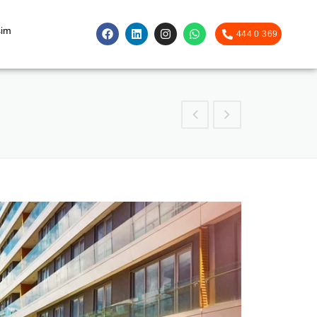
şim
444 0 369