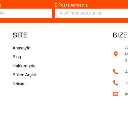
ız
E-Posta Adresiniz
SITE
BIZE
A
Anasayfa
M
Blog
3
Hakkımızda
4
Bülten Arşivi
+
İletişim
i