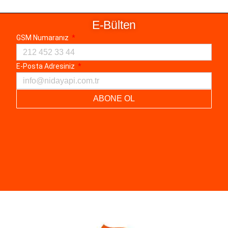
E-Bülten
GSM Numaranız
E-Posta Adresiniz
ABONE OL