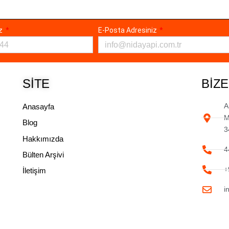
ız
E-Posta Adresiniz
SITE
BIZE
A
Anasayfa
M
Blog
3
Hakkımızda
4
Bülten Arşivi
+
İletişim
i