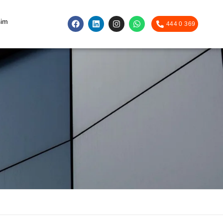
şim
444 0 369