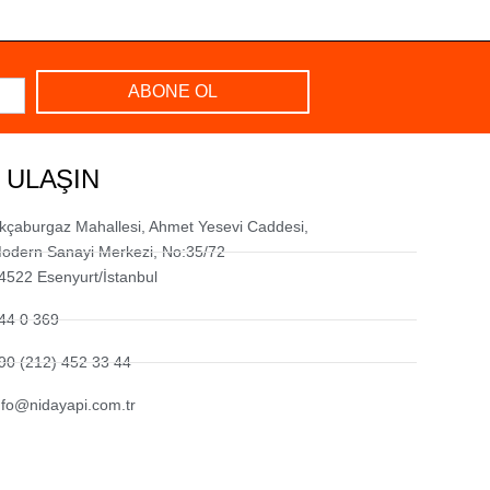
ABONE OL
 ULAŞIN
kçaburgaz Mahallesi, Ahmet Yesevi Caddesi,
odern Sanayi Merkezi, No:35/72
4522 Esenyurt/İstanbul
44 0 369
90 (212) 452 33 44
nfo@nidayapi.com.tr