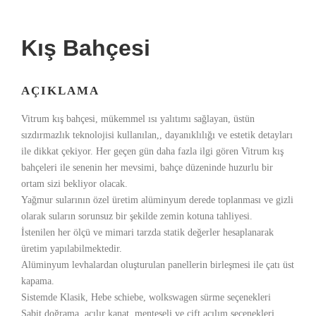
Kış Bahçesi
AÇIKLAMA
Vitrum kış bahçesi, mükemmel ısı yalıtımı sağlayan, üstün
sızdırmazlık teknolojisi kullanılan,, dayanıklılığı ve estetik detayları
ile dikkat çekiyor. Her geçen gün daha fazla ilgi gören Vitrum kış
bahçeleri ile senenin her mevsimi, bahçe düzeninde huzurlu bir
ortam sizi bekliyor olacak.
Yağmur sularının özel üretim alüminyum derede toplanması ve gizli
olarak suların sorunsuz bir şekilde zemin kotuna tahliyesi.
İstenilen her ölçü ve mimari tarzda statik değerler hesaplanarak
üretim yapılabilmektedir.
Alüminyum levhalardan oluşturulan panellerin birleşmesi ile çatı üst
kapama.
Sistemde Klasik, Hebe schiebe, wolkswagen sürme seçenekleri
Sabit doğrama, açılır kanat, menteşeli ve çift açılım seçenekleri