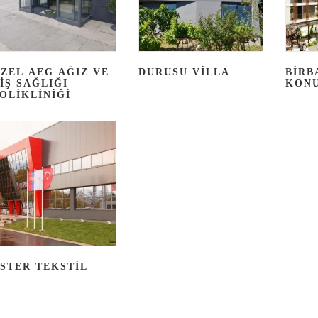
ZEL AEG AĞIZ VE
DURUSU VILLA
BİRB
IŞ SAĞLIĞI
KONU
OLIKLINIĞI
STER TEKSTİL