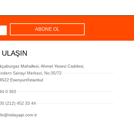
ABONE OL
 ULAŞIN
kçaburgaz Mahallesi, Ahmet Yesevi Caddesi,
odern Sanayi Merkezi, No:35/72
4522 Esenyurt/İstanbul
44 0 369
90 (212) 452 33 44
nfo@nidayapi.com.tr