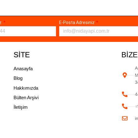
ız
E-Posta Adresiniz
SITE
BIZE
A
Anasayfa
M
Blog
3
Hakkımızda
4
Bülten Arşivi
+
İletişim
i