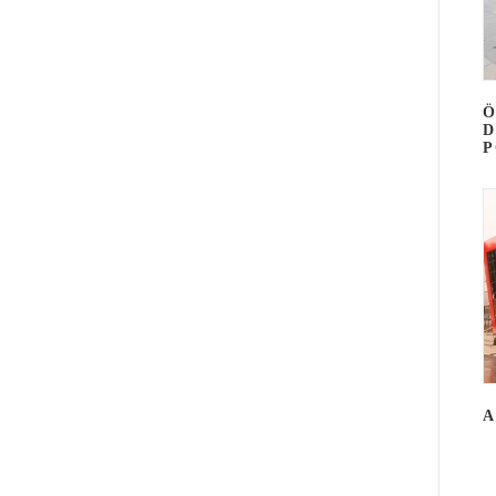
Ö
D
P
A