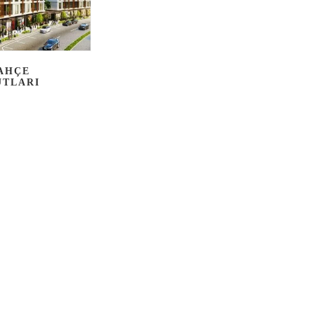
AHÇE
TLARI