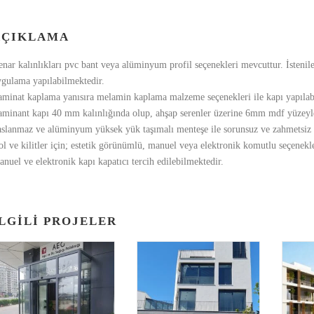
AÇIKLAMA
nar kalınlıkları pvc bant veya alüminyum profil seçenekleri mevcuttur. İstenil
gulama yapılabilmektedir.
minat kaplama yanısıra melamin kaplama malzeme seçenekleri ile kapı yapılab
minant kapı 40 mm kalınlığında olup, ahşap serenler üzerine 6mm mdf yüzeyle
aslanmaz ve alüminyum yüksek yük taşımalı menteşe ile sorunsuz ve zahmetsi
l ve kilitler için; estetik görünümlü, manuel veya elektronik komutlu seçenekl
nuel ve elektronik kapı kapatıcı tercih edilebilmektedir.
LGILI PROJELER