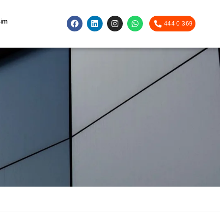
şim
444 0 369