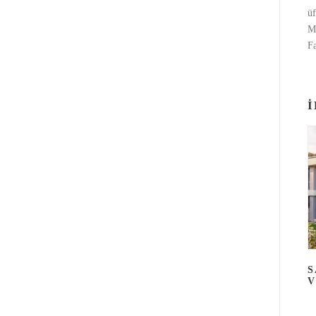
üf
Me
Fa
İ
S
V