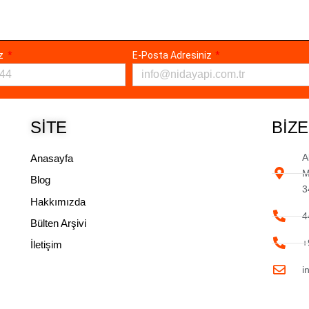
ız
E-Posta Adresiniz
SITE
BIZE
A
Anasayfa
M
Blog
3
Hakkımızda
4
Bülten Arşivi
+
İletişim
i