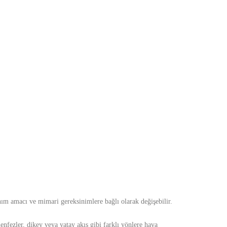
nım amacı ve mimari gereksinimlere bağlı olarak değişebilir.
menfezler, dikey veya yatay akış gibi farklı yönlere hava