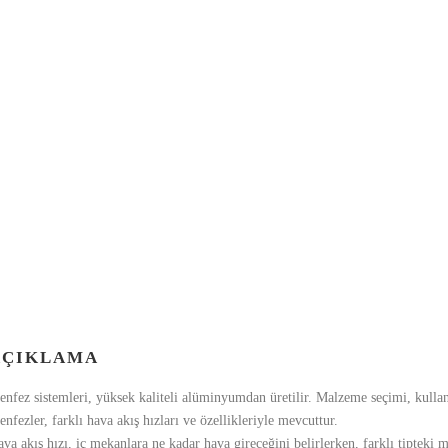
AÇIKLAMA
nfez sistemleri, yüksek kaliteli alüminyumdan üretilir. Malzeme seçimi, kulla
nfezler, farklı hava akış hızları ve özellikleriyle mevcuttur.
va akış hızı, iç mekanlara ne kadar hava gireceğini belirlerken, farklı tipteki 