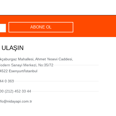
ABONE OL
 ULAŞIN
kçaburgaz Mahallesi, Ahmet Yesevi Caddesi,
odern Sanayi Merkezi, No:35/72
4522 Esenyurt/İstanbul
44 0 369
90 (212) 452 33 44
nfo@nidayapi.com.tr