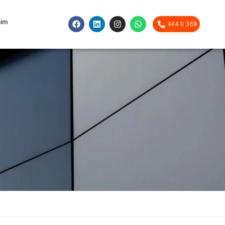
şim
444 0 369