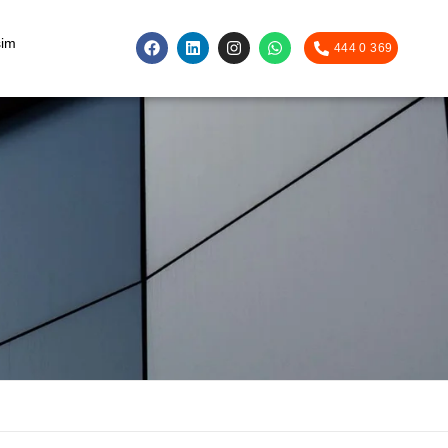
şim
444 0 369