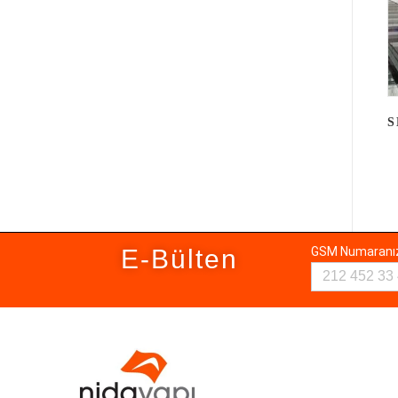
S
E-Bülten
GSM Numaran