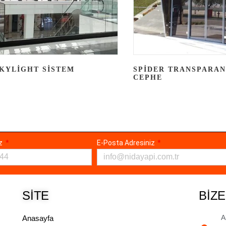
KYLIGHT SISTEM
SPIDER TRANSPARA
CEPHE
ız
E-Posta Adresiniz
SITE
BIZE
A
Anasayfa